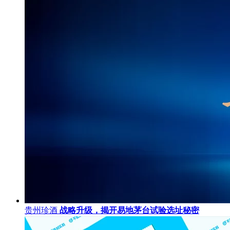
贵州珍酒
战略升级，揭开易地茅台试验选址秘密