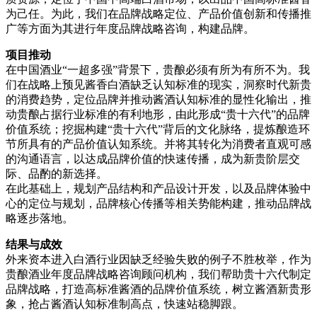
为己任。为此，我们在品牌战略定位、产品价值创新和传播推
广等方面为其进行年度品牌战略咨询，构建品牌。
项目推动
在中国酒业“一超多强”背景下，贵酿必须有所为有所不为。我
们在战略上预见酱香白酒缺乏认知标准的现实，洞察时代新贵
的消费趋势，定位品牌并推动酱酒认知标准的显性化输出，推
动贵酿占据行业标准的有利地形，由此形成“贵十六代”的品牌
价值系统；挖掘构建“贵十六代”背后的文化脉络，提炼酿造环
节所具有的产品价值认知系统。并将其转化为消费者直观可感
的沟通语言，以达成品牌价值的快速传播，成为新贵阶层交
际、品酌的新选择。
在此基础上，规划产品结构和产品设计开发，以及品牌体验中
心的定位与规划，品牌核心传播等相关势能构建，推动品牌战
略逐步落地。
结果与成效
外来资本进入白酒行业因缺乏经验失败的例子不胜枚举，作为
贵酿酒业年度品牌战略咨询顾问机构，我们帮助贵十六代制定
品牌战略，打造高标准酱酒的品牌价值系统，树立酱酒新贵形
象，抢占酱酒认知标准制高点，快速站稳脚跟。